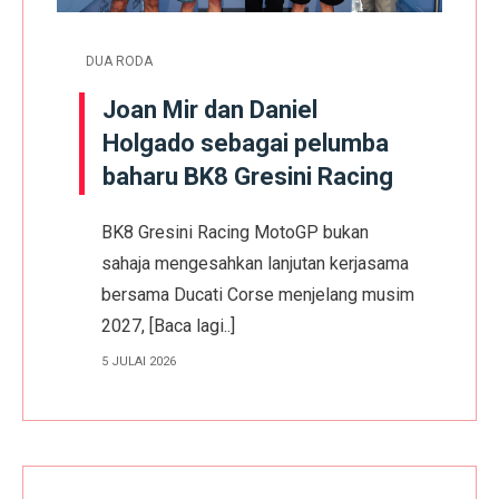
DUA RODA
Joan Mir dan Daniel
Holgado sebagai pelumba
baharu BK8 Gresini Racing
BK8 Gresini Racing MotoGP bukan
sahaja mengesahkan lanjutan kerjasama
bersama Ducati Corse menjelang musim
2027,
[Baca lagi..]
5 JULAI 2026