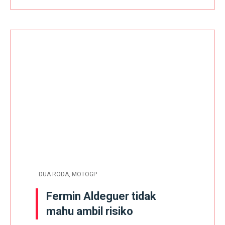
DUA RODA
,
MOTOGP
Fermin Aldeguer tidak
mahu ambil risiko