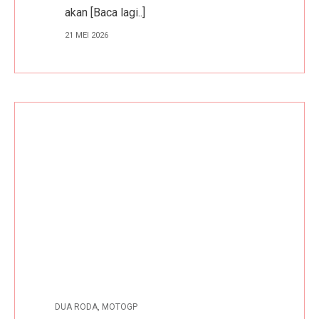
akan
[Baca lagi..]
21 MEI 2026
DUA RODA
,
MOTOGP