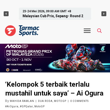
27-28 Jun 2026, 09:00 AM GMT +8
Malaysian Cub Prix, Jempol- Round 3
‘Kelompok 5 terbaik terlalu
mustahil untuk saya’ – Ai Ogura
By
WAHIDA RAMLAN
|
DUA RODA
,
MOTOGP
|
0
COMMENTS
#AiOgura
,
#GPQatar
,
MotoGP