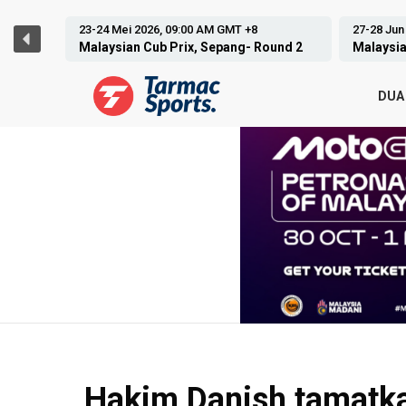
27-28 Jun 2026, 09:00 AM GMT +8
05-07 Jun
und 2
Malaysian Cub Prix, Jempol- Round 3
GP Hunga
DUA
Hakim Danish tamatka