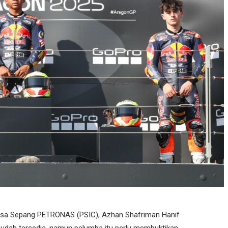
angsa Sepang PETRONAS (PSIC), Azhan Shafriman Hanif
dah tersedia, namun pelumba itu perlu membuktikan