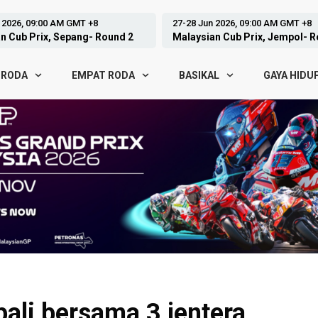
n 2026, 09:00 AM GMT +8
05-07 Jun 2026, 15:00 PM GMT +8
an Cub Prix, Jempol- Round 3
GP Hungary, Balaton- Round 8
 RODA
EMPAT RODA
BASIKAL
GAYA HIDU
li bersama 3 jentera