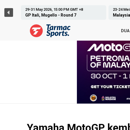
23-24 Mei 2026, 09:00 AM GMT +8
27-28 Ju
Malaysian Cub Prix, Sepang- Round 2
Malaysi
DUA
Yamaha MotoGP kemba