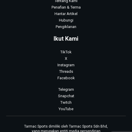
Tentang Kami
Penafian & Terma
Hantar Artikel
Hubungi
Pengiklanan
Ikut Kami
TikTok
X
Instagram
Threads
Facebook
Telegram
Snapchat
Twitch
YouTube
Tarmac Sports dimiliki oleh Tarmac Sports Sdn Bhd,
yang merupakan entiti media persendirian.