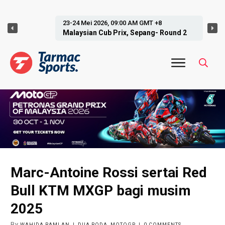
23-24 Mei 2026, 09:00 AM GMT +8
Malaysian Cub Prix, Sepang- Round 2
Marc-Antoine Rossi sertai Red
Bull KTM MXGP bagi musim
2025
By
WAHIDA RAMLAN
|
DUA RODA
,
MOTOGP
|
0
COMMENTS