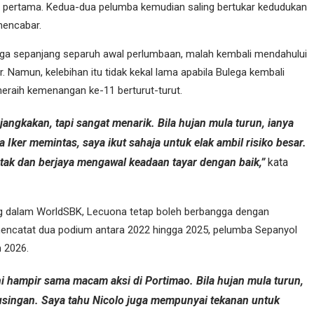
h pertama. Kedua-dua pelumba kemudian saling bertukar kedudukan
mencabar.
ega sepanjang separuh awal perlumbaan, malah kembali mendahului
r. Namun, kelebihan itu tidak kekal lama apabila Bulega kembali
eraih kemenangan ke-11 berturut-turut.
jangkakan, tapi sangat menarik. Bila hujan mula turun, ianya
Iker memintas, saya ikut sahaja untuk elak ambil risiko besar.
ntak dan berjaya mengawal keadaan tayar dengan baik,”
kata
g dalam WorldSBK, Lecuona tetap boleh berbangga dengan
mencatat dua podium antara 2022 hingga 2025, pelumba Sepanyol
 2026.
ini hampir sama macam aksi di Portimao. Bila hujan mula turun,
pusingan. Saya tahu Nicolo juga mempunyai tekanan untuk