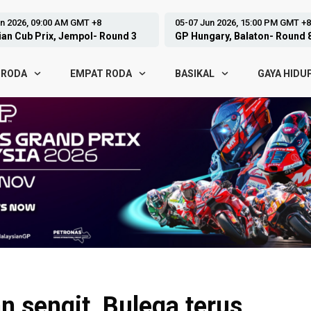
26, 09:00 AM GMT +8
05-07 Jun 2026, 15:00 PM GMT +8
ub Prix, Jempol- Round 3
GP Hungary, Balaton- Round 8
 RODA
EMPAT RODA
BASIKAL
GAYA HIDU
n sengit, Bulega terus