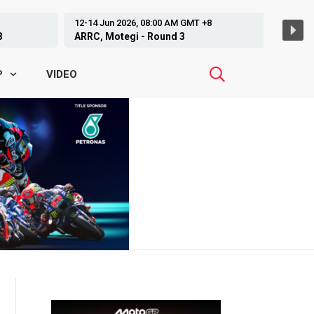
12-14 Jun 2026, 08:00 AM GMT +8
19-21 Jun 
ARRC, Motegi - Round 3
GP Czechi
VIDEO
P