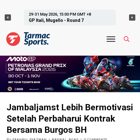
29-31 May 2026, 15:00 PM GMT +8
GP Itali, Mugello - Round 7
Jambaljamst Lebih Bermotivasi
Setelah Perbaharui Kontrak
Bersama Burgos BH
By
FAKHRUL SYAZWAN
|
BASIKAL
,
ROAD
|
0
COMMENTS