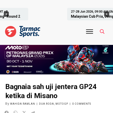
27-28 Jun 2026, 09:00 AM GMT +8
Malaysian Cub Prix, Jempol- Round 3
Bagnaia sah uji jentera GP24
ketika di Misano
By
WAHIDA RAMLAN
|
DUA RODA
,
MOTOGP
|
0
COMMENTS