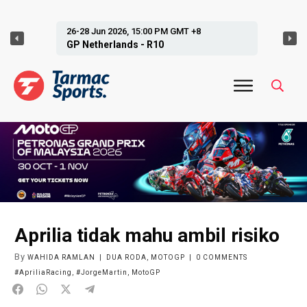
26-28 Jun 2026, 15:00 PM GMT +8
GP Netherlands - R10
Aprilia tidak mahu ambil risiko
By
WAHIDA RAMLAN
|
DUA RODA
,
MOTOGP
|
0
COMMENTS
#ApriliaRacing
,
#JorgeMartin
,
MotoGP