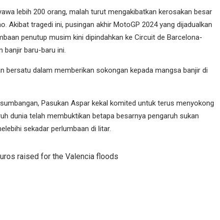
yawa lebih 200 orang, malah turut mengakibatkan kerosakan besar
o. Akibat tragedi ini, pusingan akhir MotoGP 2024 yang dijadualkan
umbaan penutup musim kini dipindahkan ke Circuit de Barcelona-
banjir baru-baru ini.
an bersatu dalam memberikan sokongan kepada mangsa banjir di
sumbangan, Pasukan Aspar kekal komited untuk terus menyokong
uruh dunia telah membuktikan betapa besarnya pengaruh sukan
ebihi sekadar perlumbaan di litar.
ros raised for the Valencia floods