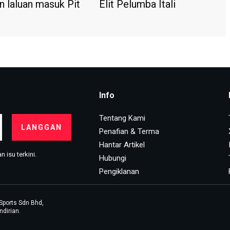
n laluan masuk Pit
Elit Pelumba Itali
Info
Tentang Kami
LANGGAN
Penafian & Terma
Hantar Artikel
 isu terkini.
Hubungi
Pengiklanan
Sports Sdn Bhd,
dirian.