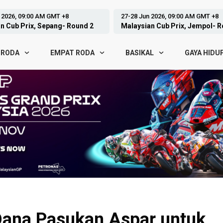
 2026, 09:00 AM GMT +8
05-07 Jun 2026, 15:00 PM GMT +8
n Cub Prix, Jempol- Round 3
GP Hungary, Balaton- Round 8
 RODA
EMPAT RODA
BASIKAL
GAYA HIDU
ana Pasukan Aspar untuk