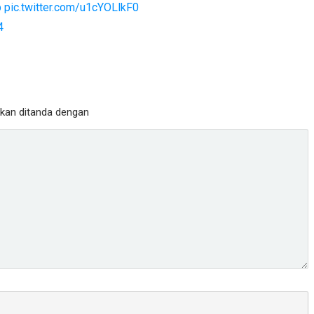
p
pic.twitter.com/u1cYOLlkF0
4
ukan ditanda dengan