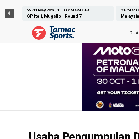
23-24 Mei 2026, 09:00 AM GMT +8
27-28 Jun
Malaysian Cub Prix, Sepang- Round 2
Malaysia
DUA
Usaha Pengumpulan D