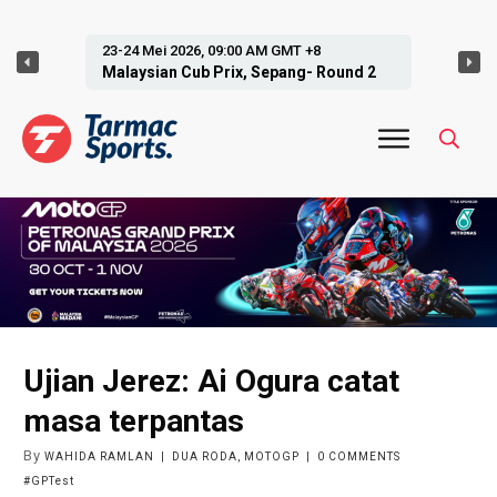
27-28 Jun 2026, 09:00 AM GMT +8
Malaysian Cub Prix, Jempol- Round 3
Ujian Jerez: Ai Ogura catat
masa terpantas
By
WAHIDA RAMLAN
|
DUA RODA
,
MOTOGP
|
0
COMMENTS
#GPTest