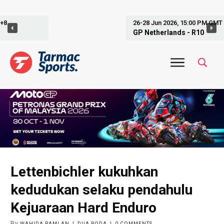
26-28 Jun 2026, 15:00 PM GMT +8
GP Netherlands - R10
Lettenbichler kukuhkan
kedudukan selaku pendahulu
Kejuaraan Hard Enduro
By
WAHIDA RAMLAN
|
DUA RODA
|
0
COMMENTS