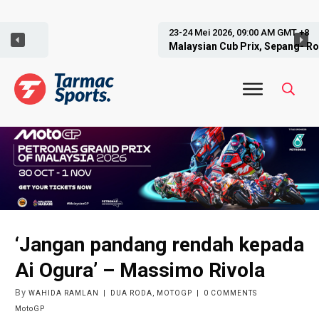
23-24 Mei 2026, 09:00 AM GMT +8
Malaysian Cub Prix, Sepang- Round 2
‘Jangan pandang rendah kepada
Ai Ogura’ – Massimo Rivola
By
WAHIDA RAMLAN
|
DUA RODA
,
MOTOGP
|
0
COMMENTS
MotoGP